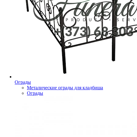
Ограды
Металические ограды для кладбиша
Ограды