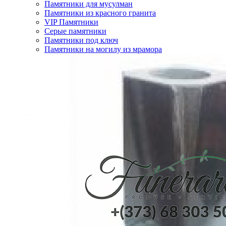
Памятники для мусулман
Памятники из красного гранита
VIP Памятники
Серые памятники
Памятники под ключ
Памятники на могилу из мрамора