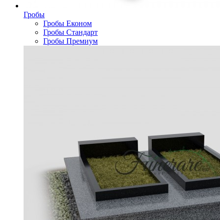
Гробы
Гробы Економ
Гробы Стандарт
Гробы Премиум