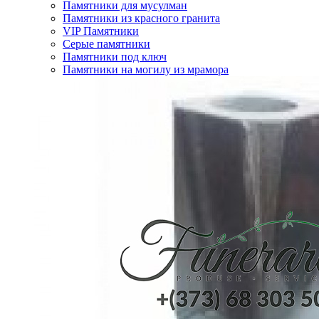
Памятники для мусулман
Памятники из красного гранита
VIP Памятники
Серые памятники
Памятники под ключ
Памятники на могилу из мрамора