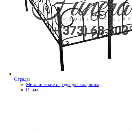
Ограды
Металические ограды для кладбиша
Ограды