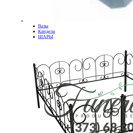
Вазы
Кандела
ШАРЫ