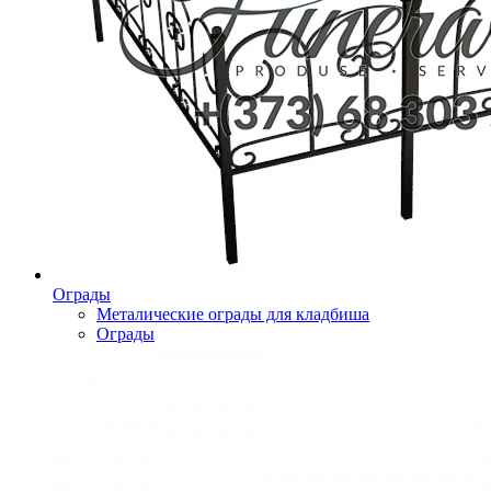
Ограды
Металические ограды для кладбиша
Ограды