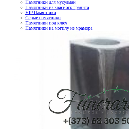
Памятники для мусулман
Памятники из красного гранита
VIP Памятники
Серые памятники
Памятники под ключ
Памятники на могилу из мрамора