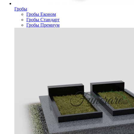
Гробы
Гробы Економ
Гробы Стандарт
Гробы Премиум