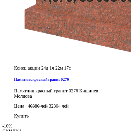
Конец акции
24д 1ч 22м 16с
Памятник красный гранит 0276
Памятник красный гранит 0276 Кишинев
Молдова
Цена :
40380 лей
32304 лей
Купить
-10%