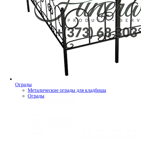
Ограды
Металические ограды для кладбиша
Ограды