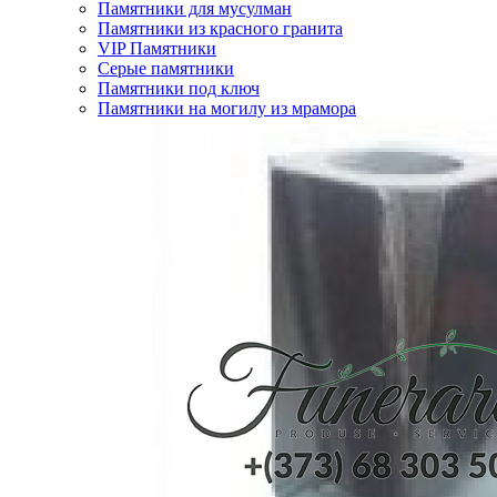
Памятники для мусулман
Памятники из красного гранита
VIP Памятники
Серые памятники
Памятники под ключ
Памятники на могилу из мрамора