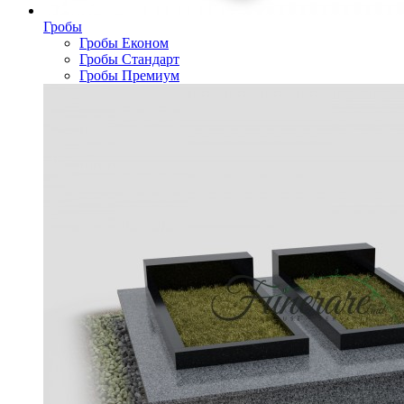
Гробы
Гробы Економ
Гробы Стандарт
Гробы Премиум