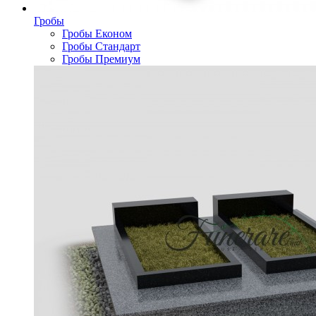
Гробы
Гробы Економ
Гробы Стандарт
Гробы Премиум