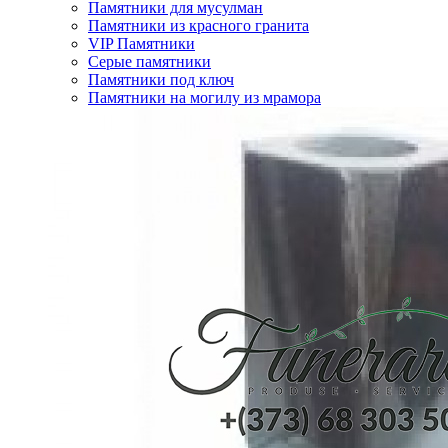
Памятники для мусулман
Памятники из красного гранита
VIP Памятники
Серые памятники
Памятники под ключ
Памятники на могилу из мрамора