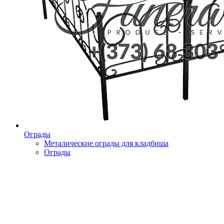
Ограды
Металические ограды для кладбиша
Ограды