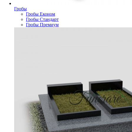
Гробы
Гробы Економ
Гробы Стандарт
Гробы Премиум