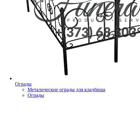
Ограды
Металические ограды для кладбиша
Ограды