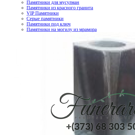
Памятники для мусулман
Памятники из красного гранита
VIP Памятники
Серые памятники
Памятники под ключ
Памятники на могилу из мрамора