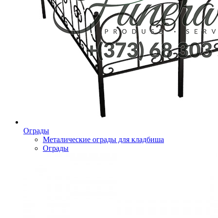
Ограды
Металические ограды для кладбиша
Ограды