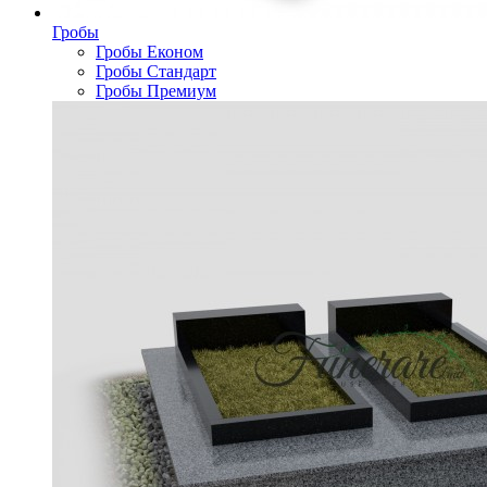
Гробы
Гробы Економ
Гробы Стандарт
Гробы Премиум