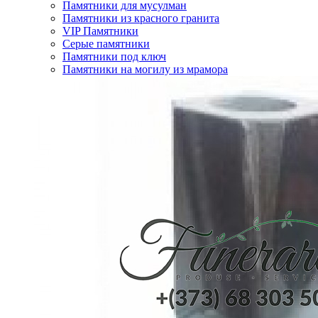
Памятники для мусулман
Памятники из красного гранита
VIP Памятники
Серые памятники
Памятники под ключ
Памятники на могилу из мрамора