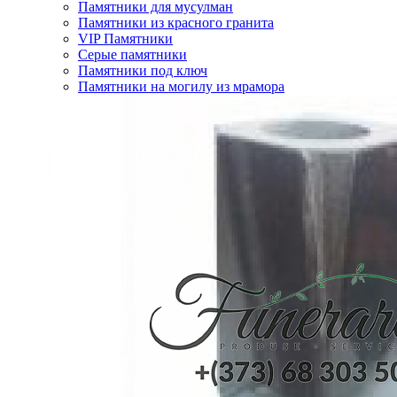
Памятники для мусулман
Памятники из красного гранита
VIP Памятники
Серые памятники
Памятники под ключ
Памятники на могилу из мрамора