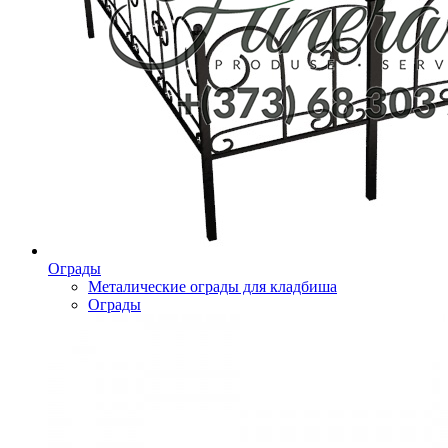
Ограды
Металические ограды для кладбиша
Ограды