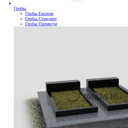
Гробы
Гробы Економ
Гробы Стандарт
Гробы Премиум