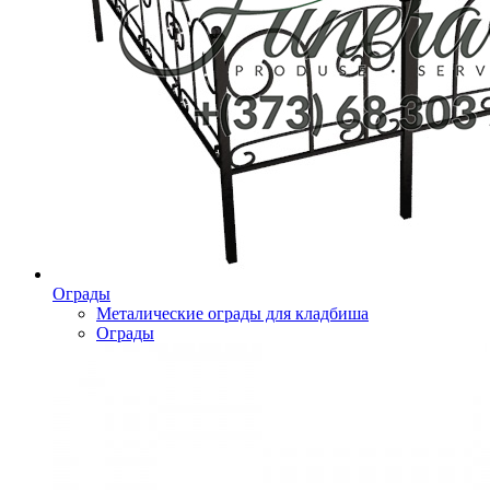
Ограды
Металические ограды для кладбиша
Ограды