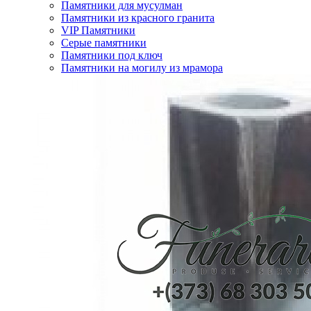
Памятники для мусулман
Памятники из красного гранита
VIP Памятники
Серые памятники
Памятники под ключ
Памятники на могилу из мрамора