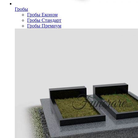
Гробы
Гробы Економ
Гробы Стандарт
Гробы Премиум