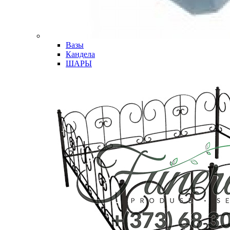
Вазы
Кандела
ШАРЫ