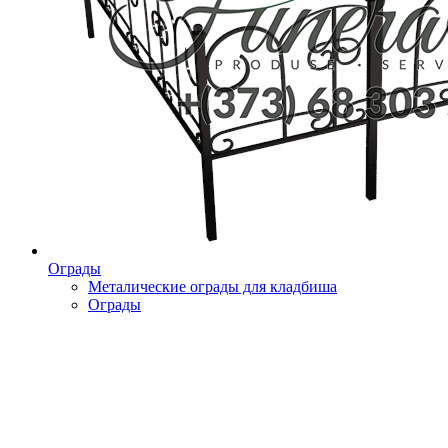
Ограды
Металические ограды для кладбиша
Ограды