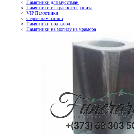
Памятники для мусулман
Памятники из красного гранита
VIP Памятники
Серые памятники
Памятники под ключ
Памятники на могилу из мрамора