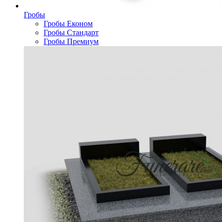
Гробы
Гробы Економ
Гробы Стандарт
Гробы Премиум