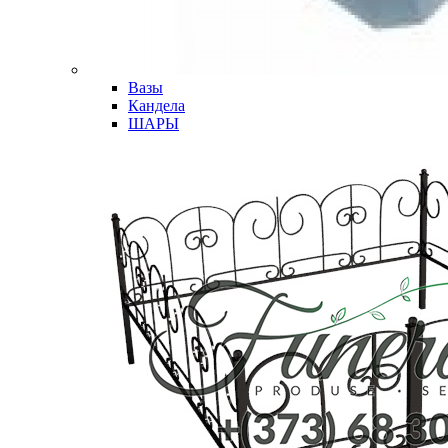
Вазы
Кандела
ШАРЫ