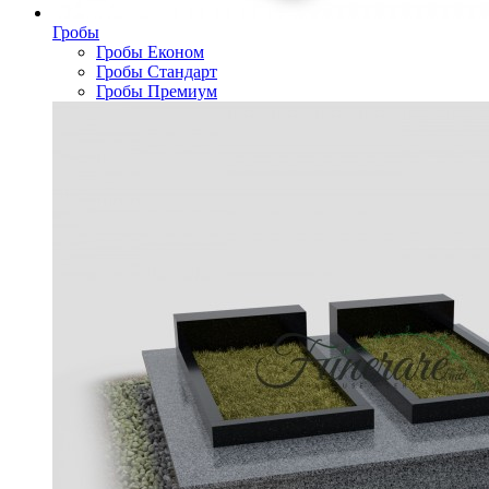
Гробы
Гробы Економ
Гробы Стандарт
Гробы Премиум