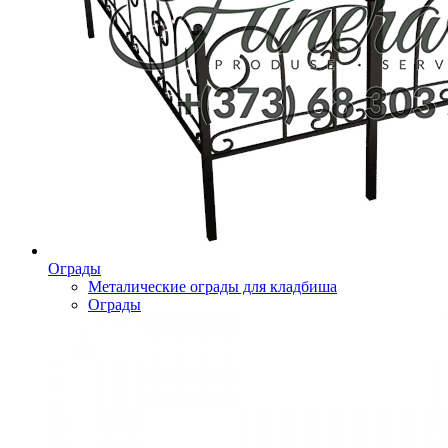
Ограды
Металические ограды для кладбиша
Ограды