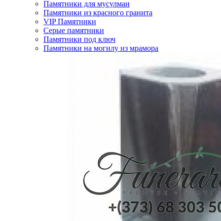
Памятники для мусулман
Памятники из красного гранита
VIP Памятники
Серые памятники
Памятники под ключ
Памятники на могилу из мрамора