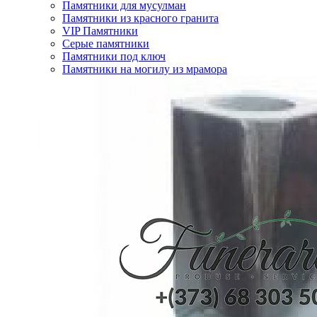
Памятники для мусулман
Памятники из красного гранита
VIP Памятники
Серые памятники
Памятники под ключ
Памятники на могилу из мрамора