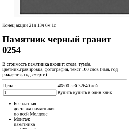
Конец акции
21д 13ч 5м 59с
Памятник черный гранит
0254
В стоимость памятника входит: стела, тумба,
цветник,гравировка, фотография, текст 100 слов (имя, год
рождения, год смерти)
Цена :
40800
лей
32640
лей
Купить
купить в один клик
Бесплатная
доставка памятников
по всей Молдове
Монтаж
памятника