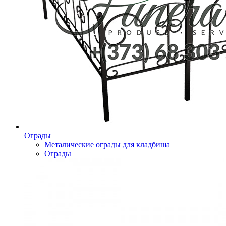
Ограды
Металические ограды для кладбиша
Ограды