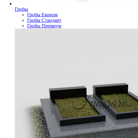
Гробы
Гробы Економ
Гробы Стандарт
Гробы Премиум