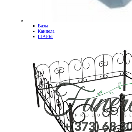
Вазы
Кандела
ШАРЫ