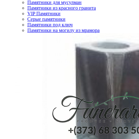
Памятники для мусулман
Памятники из красного гранита
VIP Памятники
Серые памятники
Памятники под ключ
Памятники на могилу из мрамора