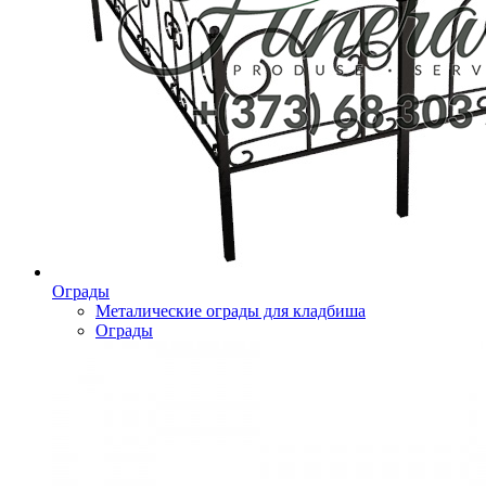
Ограды
Металические ограды для кладбиша
Ограды