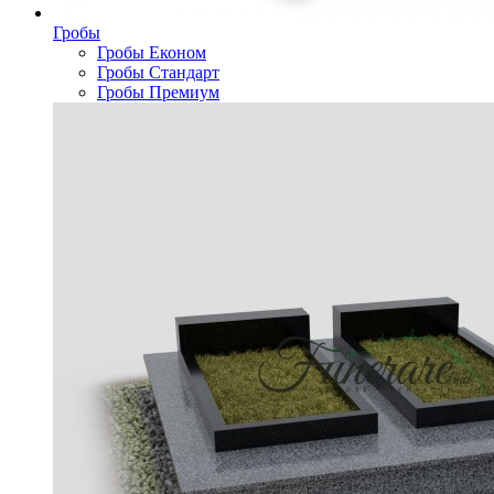
Гробы
Гробы Економ
Гробы Стандарт
Гробы Премиум