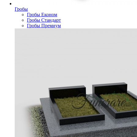
Гробы
Гробы Економ
Гробы Стандарт
Гробы Премиум