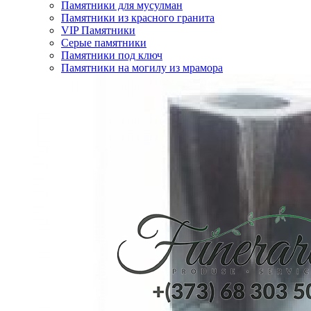
Памятники для мусулман
Памятники из красного гранита
VIP Памятники
Серые памятники
Памятники под ключ
Памятники на могилу из мрамора