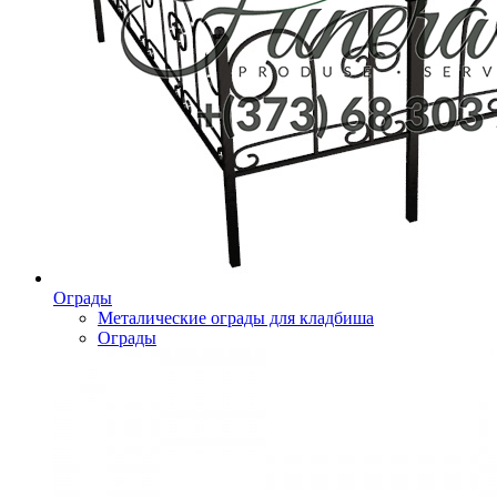
Ограды
Металические ограды для кладбиша
Ограды