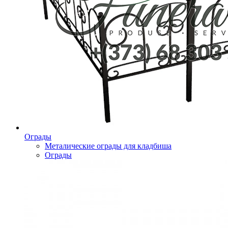
Ограды
Металические ограды для кладбиша
Ограды