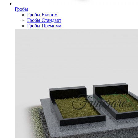
Гробы
Гробы Економ
Гробы Стандарт
Гробы Премиум