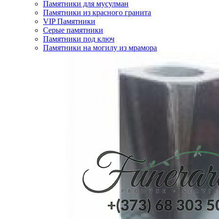
Памятники для мусулман
Памятники из красного гранита
VIP Памятники
Серые памятники
Памятники под ключ
Памятники на могилу из мрамора