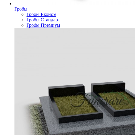
Гробы
Гробы Економ
Гробы Стандарт
Гробы Премиум