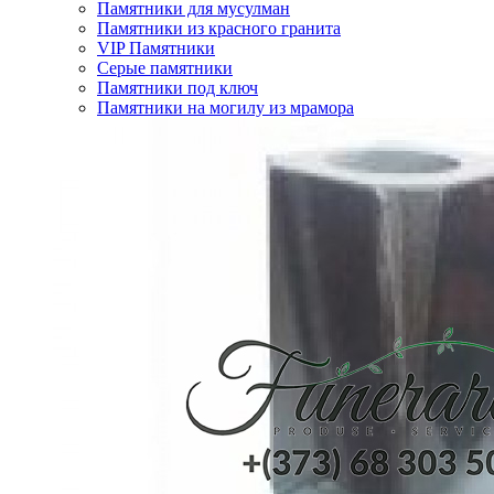
Памятники для мусулман
Памятники из красного гранита
VIP Памятники
Серые памятники
Памятники под ключ
Памятники на могилу из мрамора