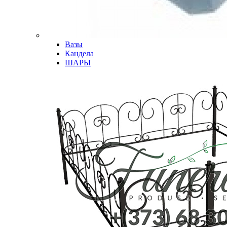
Вазы
Кандела
ШАРЫ