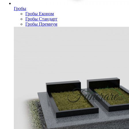
Гробы
Гробы Економ
Гробы Стандарт
Гробы Премиум