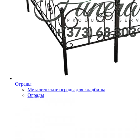
Ограды
Металические ограды для кладбиша
Ограды