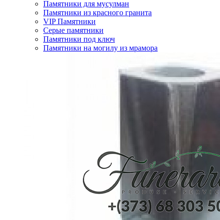
Памятники для мусулман
Памятники из красного гранита
VIP Памятники
Серые памятники
Памятники под ключ
Памятники на могилу из мрамора