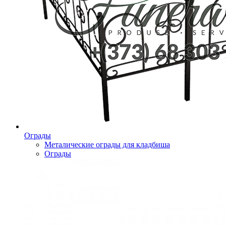
Ограды
Металические ограды для кладбиша
Ограды