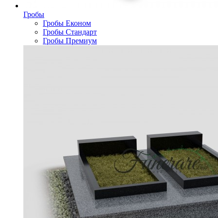
Гробы
Гробы Економ
Гробы Стандарт
Гробы Премиум