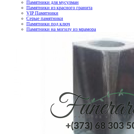
Памятники для мусулман
Памятники из красного гранита
VIP Памятники
Серые памятники
Памятники под ключ
Памятники на могилу из мрамора