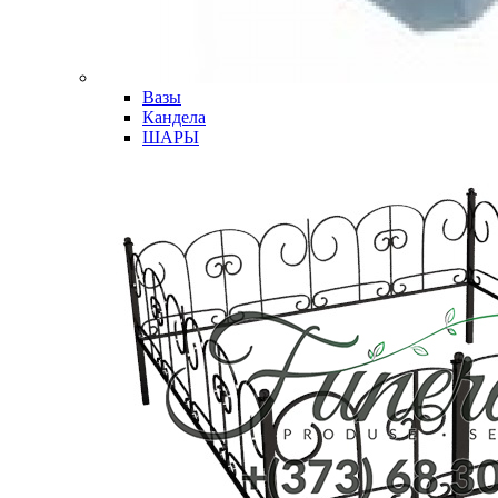
Вазы
Кандела
ШАРЫ