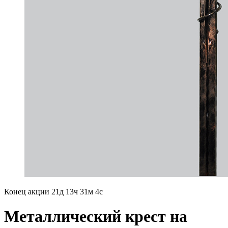
Конец акции
21д 13ч 31м 3с
Mеталлический крест на