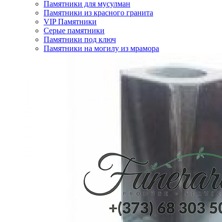
Памятники для мусулман
Памятники из красного гранита
VIP Памятники
Серые памятники
Памятники под ключ
Памятники на могилу из мрамора