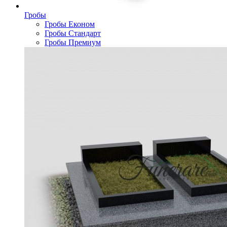
Гробы
Гробы Економ
Гробы Стандарт
Гробы Премиум