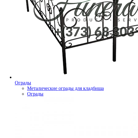
Ограды
Металические ограды для кладбиша
Ограды