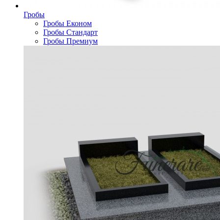
Гробы
Гробы Економ
Гробы Стандарт
Гробы Премиум