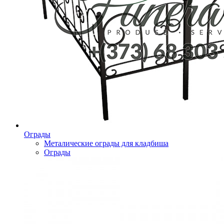
Ограды
Металические ограды для кладбиша
Ограды