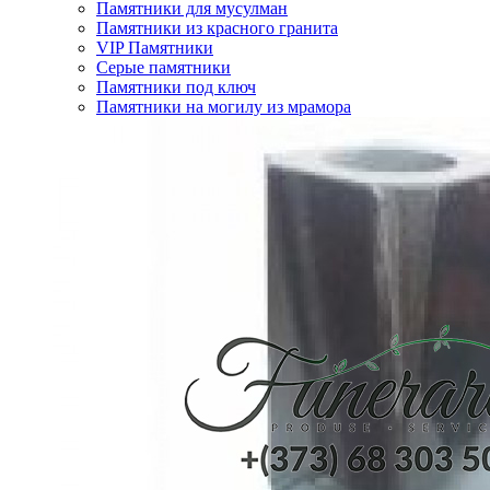
Памятники для мусулман
Памятники из красного гранита
VIP Памятники
Серые памятники
Памятники под ключ
Памятники на могилу из мрамора