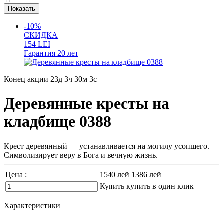
-10%
СКИДКА
154
LEI
Гарантия
20 лет
Конец акции
23д 3ч 30м 1с
Деревянные кресты на
кладбище 0388
Крест деревянный ― устанавливается на могилу усопшего.
Символизирует веру в Бога и вечную жизнь.
Цена :
1540
лей
1386
лей
Купить
купить в один клик
Характеристики