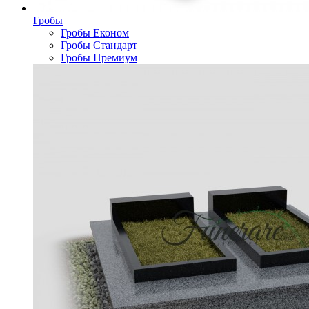
Гробы
Гробы Економ
Гробы Стандарт
Гробы Премиум