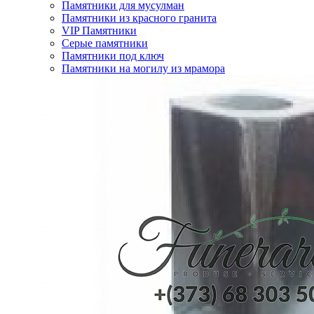
Памятники для мусулман
Памятники из красного гранита
VIP Памятники
Серые памятники
Памятники под ключ
Памятники на могилу из мрамора