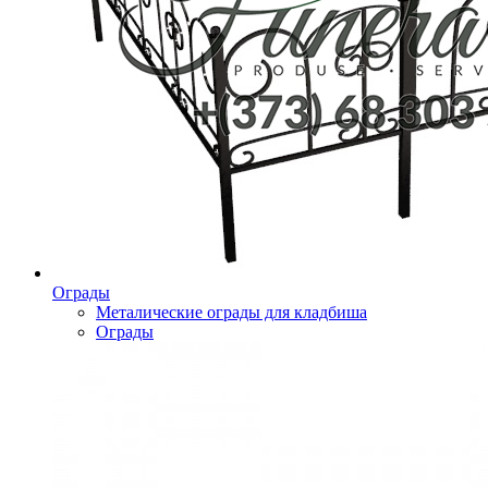
Ограды
Металические ограды для кладбиша
Ограды