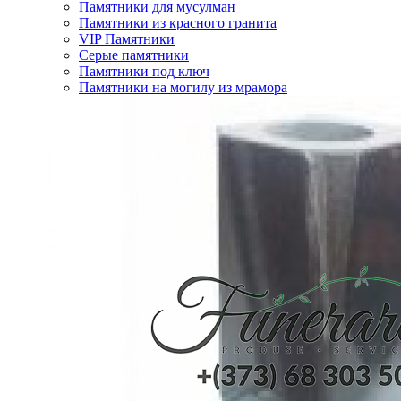
Памятники для мусулман
Памятники из красного гранита
VIP Памятники
Серые памятники
Памятники под ключ
Памятники на могилу из мрамора