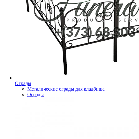
Ограды
Металические ограды для кладбиша
Ограды