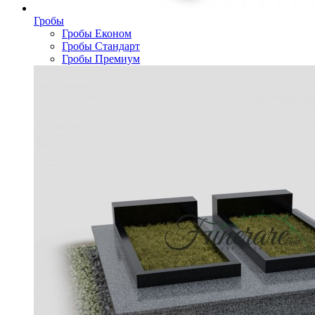
Гробы
Гробы Економ
Гробы Стандарт
Гробы Премиум