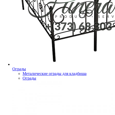
Ограды
Металические ограды для кладбиша
Ограды