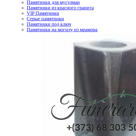
Памятники для мусулман
Памятники из красного гранита
VIP Памятники
Серые памятники
Памятники под ключ
Памятники на могилу из мрамора