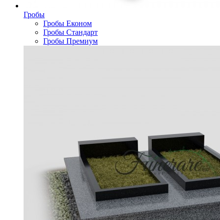
Гробы
Гробы Економ
Гробы Стандарт
Гробы Премиум