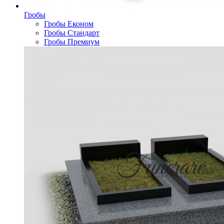
Гробы
Гробы Економ
Гробы Стандарт
Гробы Премиум