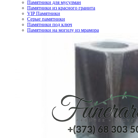
Памятники для мусулман
Памятники из красного гранита
VIP Памятники
Серые памятники
Памятники под ключ
Памятники на могилу из мрамора