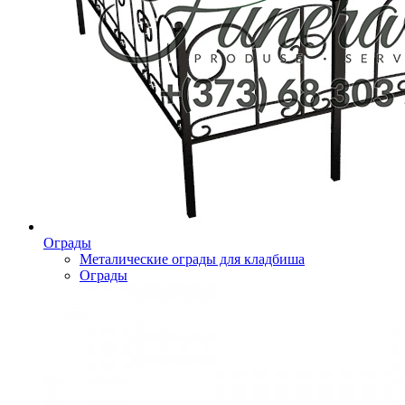
Ограды
Металические ограды для кладбиша
Ограды