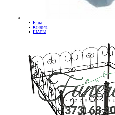
Вазы
Кандела
ШАРЫ