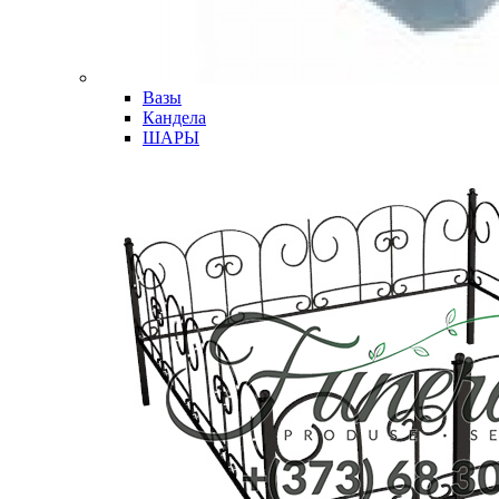
Вазы
Кандела
ШАРЫ