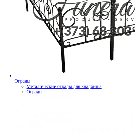
Ограды
Металические ограды для кладбиша
Ограды