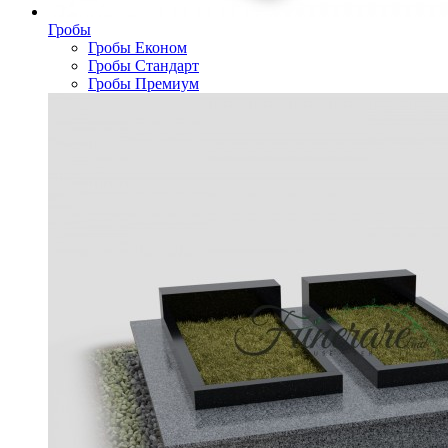
Гробы
Гробы Економ
Гробы Стандарт
Гробы Премиум