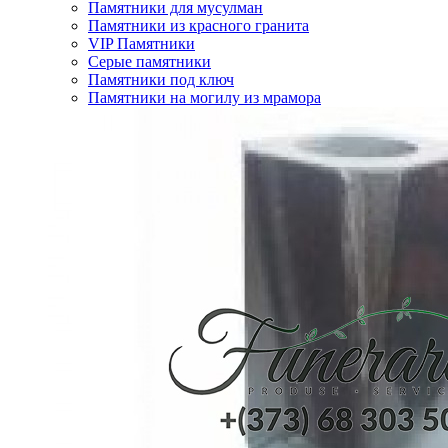
Памятники для мусулман
Памятники из красного гранита
VIP Памятники
Серые памятники
Памятники под ключ
Памятники на могилу из мрамора