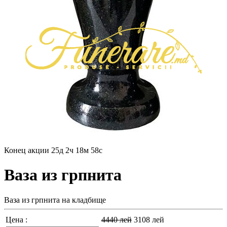
Конец акции
25д 2ч 18м 56с
Ваза из грпнита
Ваза из грпнита на кладбище
Цена :
4440
лей
3108
лей