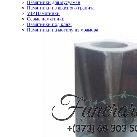
Памятники для мусулман
Памятники из красного гранита
VIP Памятники
Серые памятники
Памятники под ключ
Памятники на могилу из мрамора