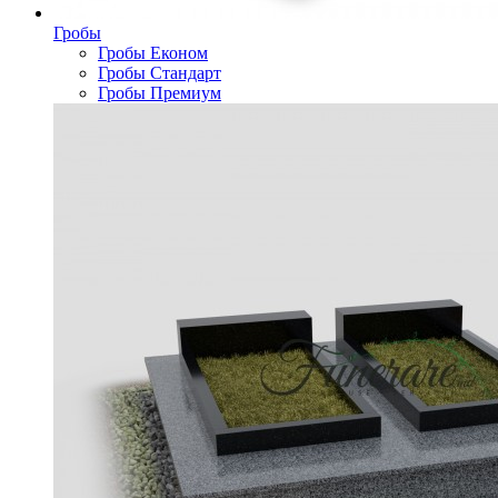
Гробы
Гробы Економ
Гробы Стандарт
Гробы Премиум