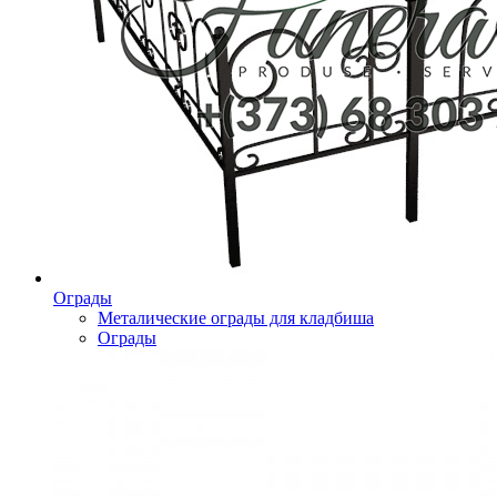
Ограды
Металические ограды для кладбиша
Ограды