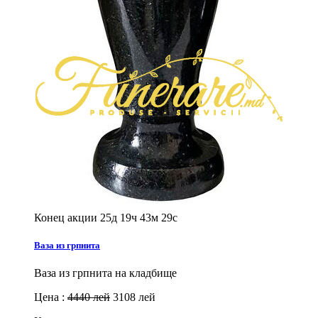
Конец акции
25д 19ч 43м 27с
Ваза из грпнита
Ваза из грпнита на кладбище
Цена :
4440 лей
3108 лей