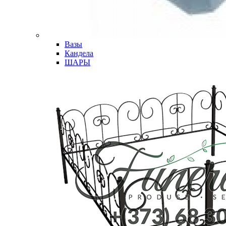
Вазы
Кандела
ШАРЫ