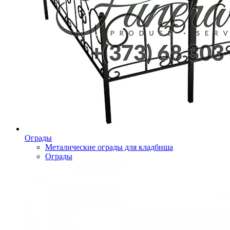
Ограды
Металические ограды для кладбиша
Ограды