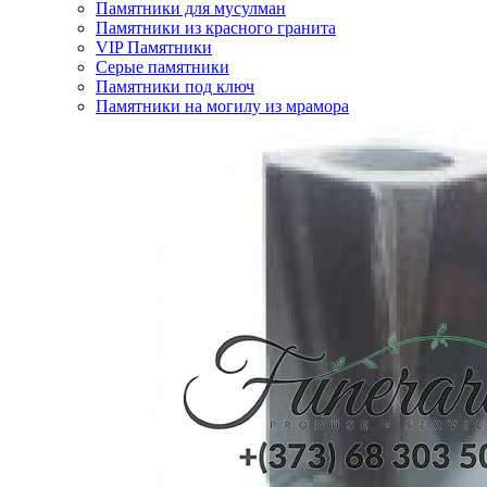
Памятники для мусулман
Памятники из красного гранита
VIP Памятники
Серые памятники
Памятники под ключ
Памятники на могилу из мрамора