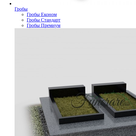
Гробы
Гробы Економ
Гробы Стандарт
Гробы Премиум