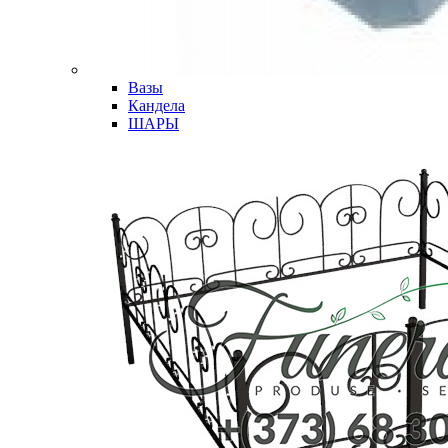
Вазы
Кандела
ШАРЫ