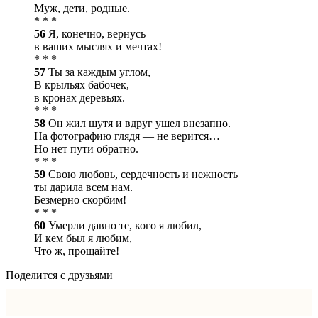
Муж, дети, родные.
* * *
56
Я, конечно, вернусь
в ваших мыслях и мечтах!
* * *
57
Ты за каждым углом,
В крыльях бабочек,
в кронах деревьях.
* * *
58
Он жил шутя и вдруг ушел внезапно.
На фотографию глядя — не верится…
Но нет пути обратно.
* * *
59
Свою любовь, сердечность и нежность
ты дарила всем нам.
Безмерно скорбим!
* * *
60
Умерли давно те, кого я любил,
И кем был я любим,
Что ж, прощайте!
Поделится с друзьями