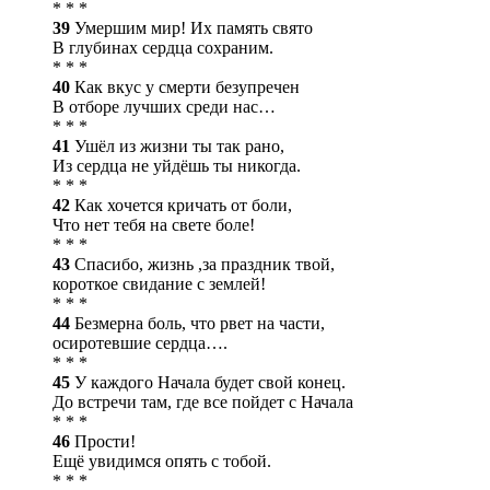
* * *
39
Умершим мир! Их память свято
В глубинах сердца сохраним.
* * *
40
Как вкус у смерти безупречен
В отборе лучших среди нас…
* * *
41
Ушёл из жизни ты так рано,
Из сердца не уйдёшь ты никогда.
* * *
42
Как хочется кричать от боли,
Что нет тебя на свете боле!
* * *
43
Спасибо, жизнь ,за праздник твой,
короткое свидание с землей!
* * *
44
Безмерна боль, что рвет на части,
осиротевшие сердца….
* * *
45
У каждого Начала будет свой конец.
До встречи там, где все пойдет с Начала
* * *
46
Прости!
Ещё увидимся опять с тобой.
* * *