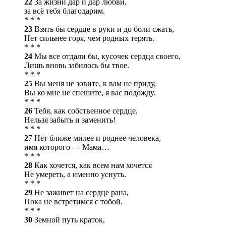
22
За жизни дар и дар любви,
за всё тебя благодарим.
* * *
23
Взять бы сердце в руки и до боли сжать,
Нет сильнее горя, чем родных терять.
* * *
24
Мы все отдали бы, кусочек сердца своего,
Лишь вновь забилось бы твое.
* * *
25
Вы меня не зовите, к вам не приду,
Вы ко мне не спешите, я вас подожду.
* * *
26
Тебя, как собственное сердце,
Нельзя забыть и заменить!
* * *
2
7 Нет ближе милее и роднее человека,
имя которого — Мама…
* * *
28
Как хочется, как всем нам хочется
Не умереть, а именно уснуть.
* * *
29
Не заживет на сердце рана,
Пока не встретимся с тобой.
* * *
30
Земной путь краток,