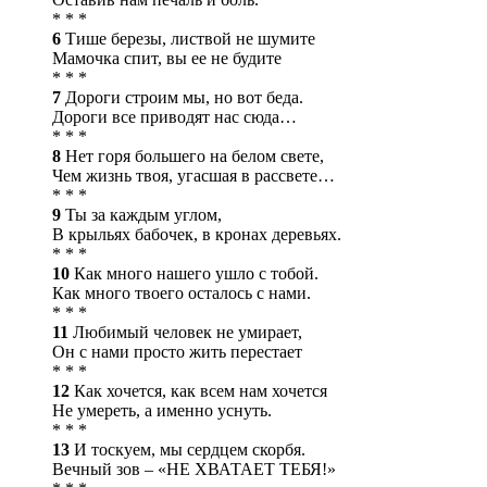
* * *
6
Тише березы, листвой не шумите
Мамочка спит, вы ее не будите
* * *
7
Дороги строим мы, но вот беда.
Дороги все приводят нас сюда…
* * *
8
Нет горя большего на белом свете,
Чем жизнь твоя, угасшая в рассвете…
* * *
9
Ты за каждым углом,
В крыльях бабочек, в кронах деревьях.
* * *
10
Как много нашего ушло с тобой.
Как много твоего осталось с нами.
* * *
11
Любимый человек не умирает,
Он с нами просто жить перестает
* * *
12
Как хочется, как всем нам хочется
Не умереть, а именно уснуть.
* * *
13
И тоскуем, мы сердцем скорбя.
Вечный зов – «НЕ ХВАТАЕТ ТЕБЯ!»