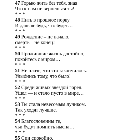
47
Горько жить без тебя, зная
Что к нам не вернешься ты!
* * *
48
Нить в прошлое порву
И дальше будь, что будет…
* * *
49
Рождение – не начало,
смерть – не конец!
* * *
50
Прожившие жизнь достойно,
покойтесь с миром…
* * *
51
Не плачь, что это закончилось.
Улыбнись тому, что было!
* * *
52
Среди живых звездой горел.
Ушел — и стало пусто в мире…
* * *
53
Ты стала невесомым лучиком.
Так уходят лучшие.
* * *
54
Благословенны те,
чьи будут помнить имена…
* * *
55
Спи спокойно.