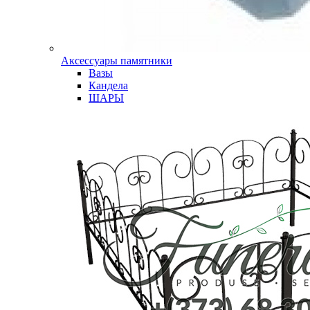
Аксессуары памятники
Вазы
Кандела
ШАРЫ