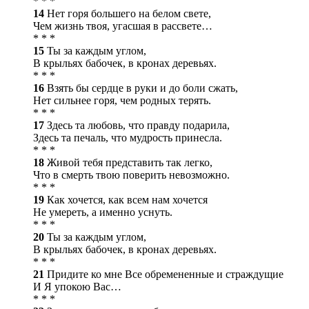
* * *
14
Нет горя большего на белом свете,
Чем жизнь твоя, угасшая в рассвете…
* * *
15
Ты за каждым углом,
В крыльях бабочек, в кронах деревьях.
* * *
16
Взять бы сердце в руки и до боли сжать,
Нет сильнее горя, чем родных терять.
* * *
17
Здесь та любовь, что правду подарила,
Здесь та печаль, что мудрость принесла.
* * *
18
Живой тебя представить так легко,
Что в смерть твою поверить невозможно.
* * *
19
Как хочется, как всем нам хочется
Не умереть, а именно уснуть.
* * *
20
Ты за каждым углом,
В крыльях бабочек, в кронах деревьях.
* * *
21
Придите ко мне Все обремененные и страждущие
И Я упокою Вас…
* * *