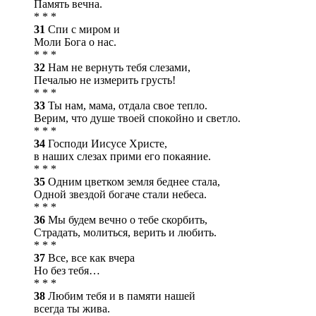
Память вечна.
* * *
31
Спи с миром и
Моли Бога о нас.
* * *
32
Нам не вернуть тебя слезами,
Печалью не измерить грусть!
* * *
33
Ты нам, мама, отдала свое тепло.
Верим, что душе твоей спокойно и светло.
* * *
34
Господи Иисусе Христе,
в наших слезах прими его покаяние.
* * *
35
Одним цветком земля беднее стала,
Одной звездой богаче стали небеса.
* * *
36
Мы будем вечно о тебе скорбить,
Страдать, молиться, верить и любить.
* * *
37
Все, все как вчера
Но без тебя…
* * *
38
Любим тебя и в памяти нашей
всегда ты жива.