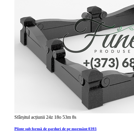
Sfârșitul acțiunii
24z 18o 53m 6s
Plinte sub formă de garduri de pe mormânt 0393