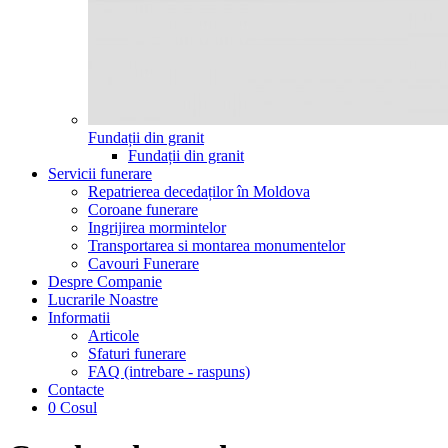
Fundații din granit
Fundații din granit
Servicii funerare
Repatrierea decedaților în Moldova
Coroane funerare
Ingrijirea mormintelor
Transportarea si montarea monumentelor
Cavouri Funerare
Despre Companie
Lucrarile Noastre
Informatii
Articole
Sfaturi funerare
FAQ (intrebare - raspuns)
Contacte
0
Cosul