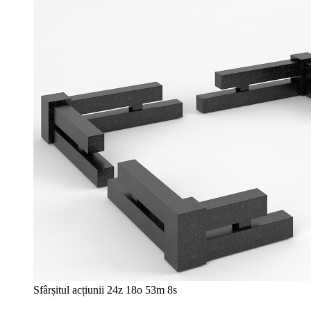
Sfârșitul acțiunii
24z 18o 53m 6s