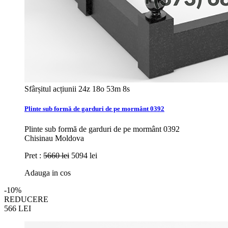
Sfârșitul acțiunii
24z 18o 53m 6s
Plinte sub formă de garduri de pe mormânt 0392
Plinte sub formă de garduri de pe mormânt 0392
Chisinau Moldova
Pret :
5660 lei
5094 lei
Adauga in cos
-10%
REDUCERE
566
LEI