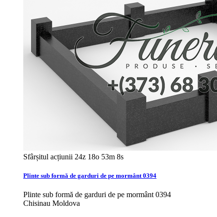
Sfârșitul acțiunii
24z 18o 53m 6s
Plinte sub formă de garduri de pe mormânt 0394
Plinte sub formă de garduri de pe mormânt 0394
Chisinau Moldova