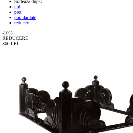
Sorteaza dupa:
noi
pret
popularitate
reduceri
-10%
REDUCERE
866
LEI