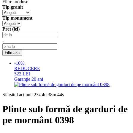
Filtre produse
Tip granit
Tip monument
Pret (lei)
-
-10%
REDUCERE
522
LEI
Garanție
20 ani
Sfârșitul acțiunii
23z 4o 38m 44s
Plinte sub formă de garduri de
pe mormânt 0398