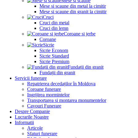
Mese si scaune
Mese si scaune din metal la cimitir
Mese si scaune din granit la cimitir
Cruci
Cruci din metal
Cruci din lemn
Coroane si jerbe
Coroane
Sicrie
Sicrie Econom
Sicrie Standard
Sicrie Premium
Fundații din granit
Fundații din granit
Servicii funerare
Repatrierea decedaților în Moldova
Coroane funerare
Ingrijirea mormintelor
Transportarea si montarea monumentelor
Cavouri Funerare
Despre Companie
Lucrarile Noastre
Informatii
Articole
Sfaturi funerare