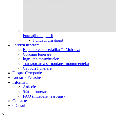
Fundații din granit
Fundații din granit
Servicii funerare
Repatrierea decedaților în Moldova
Coroane funerare
Ingrijirea mormintelor
Transportarea si montarea monumentelor
Cavouri Funerare
Despre Companie
Lucrarile Noastre
Informatii
Articole
Sfaturi funerare
FAQ (intrebare - raspuns)
Contacte
0
Cosul
×