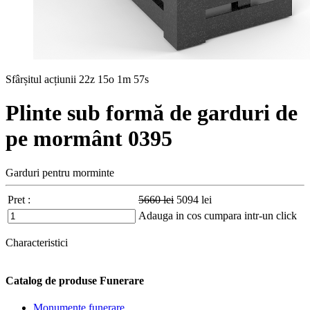
Sfârșitul acțiunii
22z 15o 1m 56s
Plinte sub formă de garduri de
pe mormânt 0395
Garduri pentru morminte
Pret :
5660
lei
5094
lei
Adauga in cos
cumpara intr-un click
Characteristici
Catalog de produse Funerare
Monumente funerare