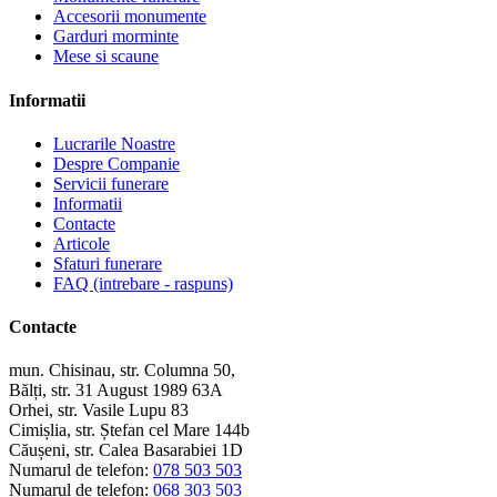
Accesorii monumente
Garduri morminte
Mese si scaune
Informatii
Lucrarile Noastre
Despre Companie
Servicii funerare
Informatii
Contacte
Articole
Sfaturi funerare
FAQ (intrebare - raspuns)
Contacte
mun. Chisinau, str. Columna 50,
Bălți, str. 31 August 1989 63A
Orhei, str. Vasile Lupu 83
Cimișlia, str. Ștefan cel Mare 144b
Căușeni, str. Calea Basarabiei 1D
Numarul de telefon:
078 503 503
Numarul de telefon:
068 303 503