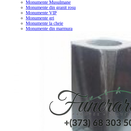
Monumente Musulmane
Monumente din granit rosu
Monumente VIP
Monumente gri
Monumente la cheie
Monumente din marmura