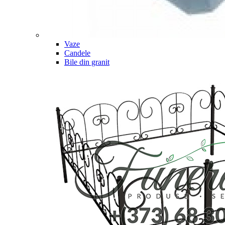
Vaze
Candele
Bile din granit