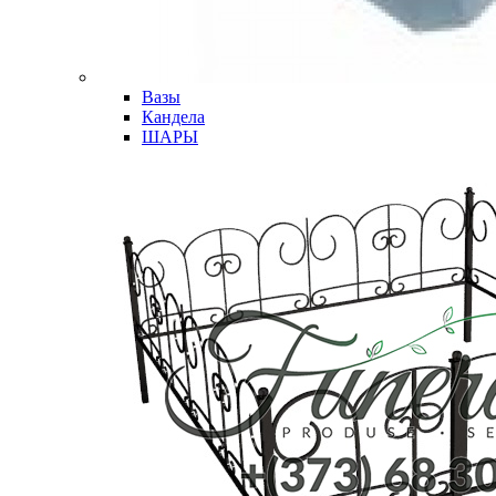
Вазы
Кандела
ШАРЫ