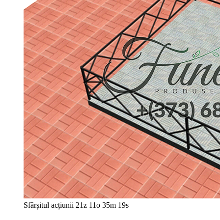
Sfârșitul acțiunii
21z 11o 35m 17s