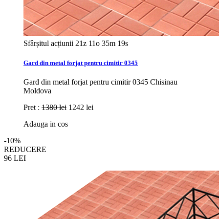
Sfârșitul acțiunii
21z 11o 35m 17s
Gard din metal forjat pentru cimitir 0345
Gard din metal forjat pentru cimitir 0345 Chisinau
Moldova
Pret :
1380 lei
1242 lei
Adauga in cos
-10%
REDUCERE
96
LEI