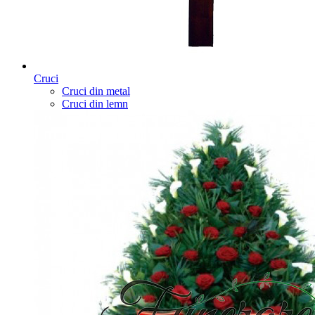
Cruci
Cruci din metal
Cruci din lemn