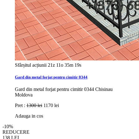
Sfârșitul acțiunii
21z 11o 35m 17s
Gard din metal forjat pentru cimitir 0344
Gard din metal forjat pentru cimitir 0344 Chisinau
Moldova
Pret :
1300 lei
1170 lei
Adauga in cos
-10%
REDUCERE
138
LEI