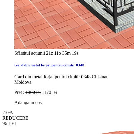
Sfârșitul acțiunii
21z 11o 35m 17s
Gard din metal forjat pentru cimitir 0348
Gard din metal forjat pentru cimitir 0348 Chisinau
Moldova
Pret :
1300 lei
1170 lei
Adauga in cos
-10%
REDUCERE
96
LEI