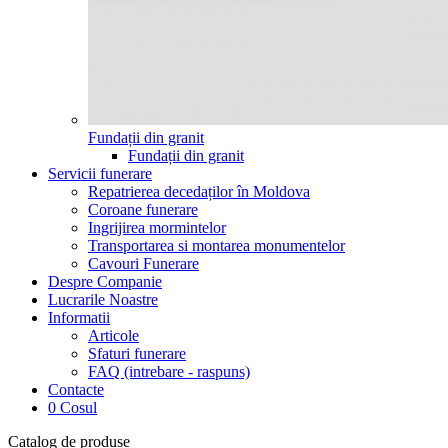
Fundații din granit
Fundații din granit
Servicii funerare
Repatrierea decedaților în Moldova
Coroane funerare
Ingrijirea mormintelor
Transportarea si montarea monumentelor
Cavouri Funerare
Despre Companie
Lucrarile Noastre
Informatii
Articole
Sfaturi funerare
FAQ (intrebare - raspuns)
Contacte
0
Cosul
Catalog de produse