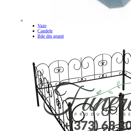
Vaze
Candele
Bile din granit