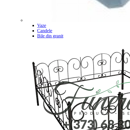
Vaze
Candele
Bile din granit