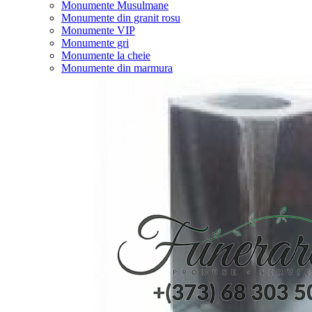
Monumente Musulmane
Monumente din granit rosu
Monumente VIP
Monumente gri
Monumente la cheie
Monumente din marmura