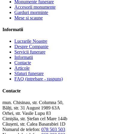
Monumente funerare
Accesorii monumente
Garduri morminte
Mese si scaune
Informatii
Lucrarile Noastre
Despre Companie
Servicii funerare
Informatii
Contacte
Articole
Sfaturi funerare
FAQ (intrebare - raspuns)
Contacte
mun. Chisinau, str. Columna 50,
Bălți, str. 31 August 1989 63A
Orhei, str. Vasile Lupu 83
Cimișlia, str. Ștefan cel Mare 144b
Căușeni, str. Calea Basarabiei 1D
Numarul de telefon:
078 503 503