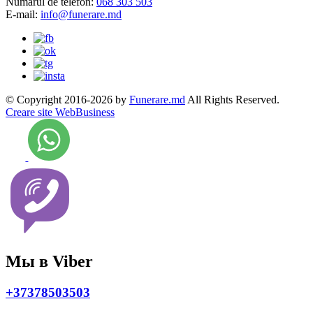
Numarul de telefon:
068 303 503
E-mail:
info@funerare.md
© Copyright 2016-2026 by
Funerare.md
All Rights Reserved.
Creare site WebBusiness
Мы в Viber
+37378503503