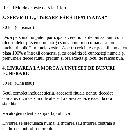
Restul Moldovei este de 5 lei 1 km.
3. SERVICIUL „LIVRARE FĂRĂ DESTINATAR”
80 lei. (Chișinău)
Dacă personal nu puteți participa la ceremonia de rămas bun, vom
oferi rudelor prezente în morgă sau la cimitir o coroană sau un
buchet ritualic în numele vostru. Acest serviciu este posibil numai cu
plata 100% a întregii comenzi și cu condiția să cunoașteți numele și
prenumele decedatului, precum și ora exactă și locul de rămas bun.
4. LIVRAREA LA MORGĂ A UNUI SET DE BUNURI
FUNERARE
80 lei. (Chișinău)
Setul complet include: sicriu, accesorii rituale pentru decedat,
coroane, o cruce și multe altele. Livrarea se face exact la ora
stabilită.
Vă atragem atenția asupra faptului că
Livrarea se efectuează numai la intrarea sau intrarea centrală a
clădirii / cimitirului / biroului;