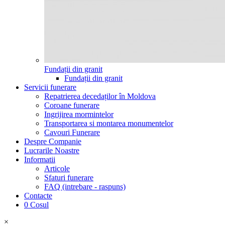
Fundații din granit
Fundații din granit
Servicii funerare
Repatrierea decedaților în Moldova
Coroane funerare
Ingrijirea mormintelor
Transportarea si montarea monumentelor
Cavouri Funerare
Despre Companie
Lucrarile Noastre
Informatii
Articole
Sfaturi funerare
FAQ (intrebare - raspuns)
Contacte
0
Cosul
×