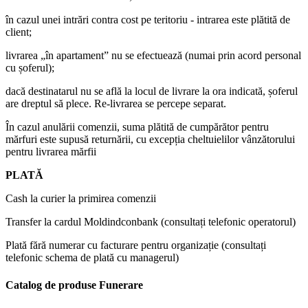
în cazul unei intrări contra cost pe teritoriu - intrarea este plătită de
client;
livrarea „în apartament” nu se efectuează (numai prin acord personal
cu șoferul);
dacă destinatarul nu se află la locul de livrare la ora indicată, șoferul
are dreptul să plece. Re-livrarea se percepe separat.
În cazul anulării comenzii, suma plătită de cumpărător pentru
mărfuri este supusă returnării, cu excepția cheltuielilor vânzătorului
pentru livrarea mărfii
PLATĂ
Cash la curier la primirea comenzii
Transfer la cardul Moldindconbank (consultați telefonic operatorul)
Plată fără numerar cu facturare pentru organizație (consultați
telefonic schema de plată cu managerul)
Catalog de produse Funerare