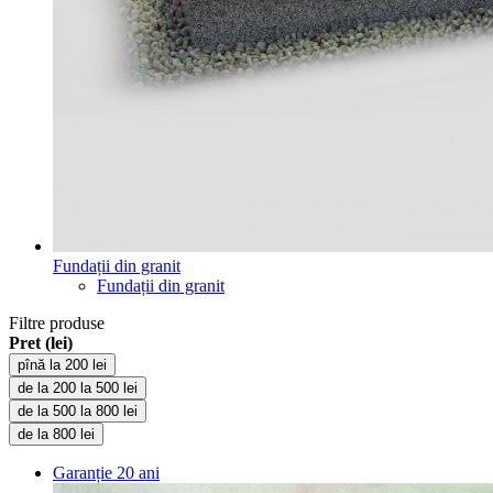
Fundații din granit
Fundații din granit
Filtre produse
Pret (lei)
pînă la 200 lei
de la 200 la 500 lei
de la 500 la 800 lei
de la 800 lei
Garanție
20 ani