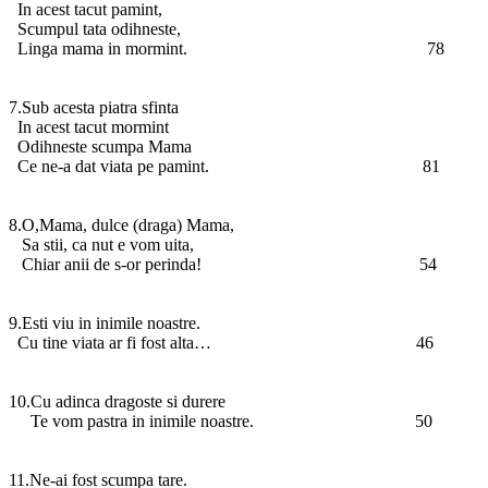
In acest tacut pamint,
Scumpul tata odihneste,
Linga mama in mormint. 78
7.Sub acesta piatra sfinta
In acest tacut mormint
Odihneste scumpa Mama
Ce ne-a dat viata pe pamint. 81
8.O,Mama, dulce (draga) Mama,
Sa stii, ca nut e vom uita,
Chiar anii de s-or perinda! 54
9.Esti viu in inimile noastre.
Cu tine viata ar fi fost alta… 46
10.Cu adinca dragoste si durere
Te vom pastra in inimile noastre. 50
11.Ne-ai fost scumpa tare.