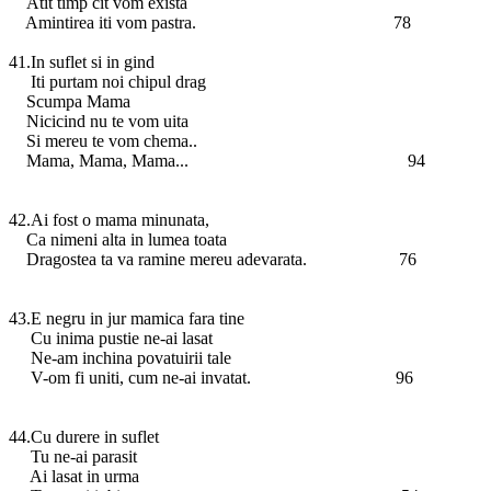
Atit timp cit vom exista
Amintirea iti vom pastra. 78
41.In suflet si in gind
Iti purtam noi chipul drag
Scumpa Mama
Nicicind nu te vom uita
Si mereu te vom chema..
Mama, Mama, Mama... 94
42.Ai fost o mama minunata,
Ca nimeni alta in lumea toata
Dragostea ta va ramine mereu adevarata. 76
43.E negru in jur mamica fara tine
Cu inima pustie ne-ai lasat
Ne-am inchina povatuirii tale
V-om fi uniti, cum ne-ai invatat. 96
44.Cu durere in suflet
Tu ne-ai parasit
Ai lasat in urma