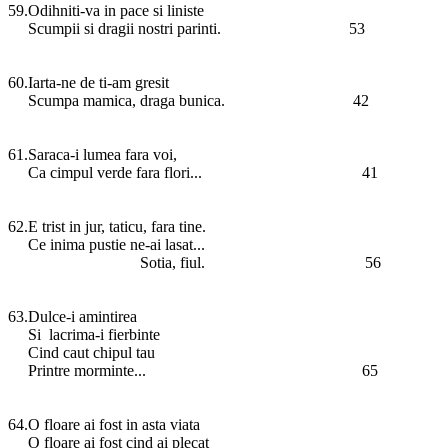
59.Odihniti-va in pace si liniste
Scumpii si dragii nostri parinti. 53
60.Iarta-ne de ti-am gresit
Scumpa mamica, draga bunica. 42
61.Saraca-i lumea fara voi,
Ca cimpul verde fara flori... 41
62.E trist in jur, taticu, fara tine.
Ce inima pustie ne-ai lasat...
Sotia, fiul. 56
63.Dulce-i amintirea
Si lacrima-i fierbinte
Cind caut chipul tau
Printre morminte... 65
64.O floare ai fost in asta viata
O floare ai fost cind ai plecat