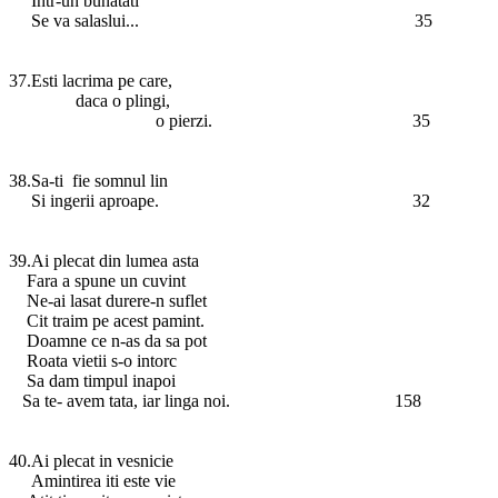
Intr-un bunatati
Se va salaslui... 35
37.Esti lacrima pe care,
daca o plingi,
o pierzi. 35
38.Sa-ti fie somnul lin
Si ingerii aproape. 32
39.Ai plecat din lumea asta
Fara a spune un cuvint
Ne-ai lasat durere-n suflet
Cit traim pe acest pamint.
Doamne ce n-as da sa pot
Roata vietii s-o intorc
Sa dam timpul inapoi
Sa te- avem tata, iar linga noi. 158
40.Ai plecat in vesnicie
Amintirea iti este vie