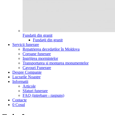
Fundații din granit
Fundații din granit
Servicii funerare
Repatrierea decedaților în Moldova
Coroane funerare
Ingrijirea mormintelor
Transportarea si montarea monumentelor
Cavouri Funerare
Despre Companie
Lucrarile Noastre
Informatii
Articole
Sfaturi funerare
FAQ (intrebare - raspuns)
Contacte
0
Cosul