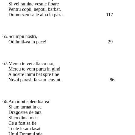
Si vei ramine vesnic floare
Pentru copii, nepoti, barbat.
Dumnezeu sa te aiba in paza. 117
65.Scumpii nostri,
Odihniti-va in pace! 29
67.Mereu te vei afla cu noi,
Mereu te vom purta in gind
A nostre inimi bat spre tine
Ne-ai parasit far–un cuvint. 86
66.Am iubit splendoarea
Si am turnat in ea
Dragostea de tara
Si credinta mea
Ce a fost sa fie
Toate le-am lasat
Unul Domnul stie