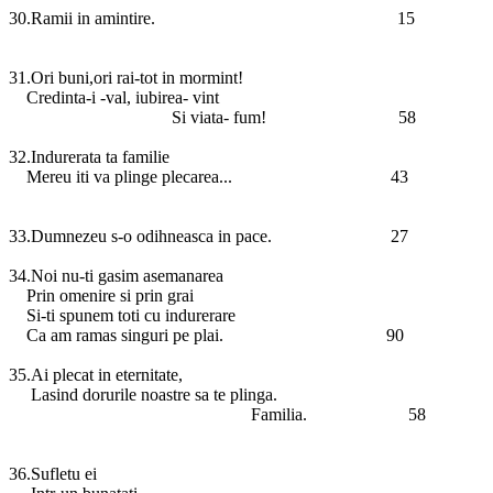
30.Ramii in amintire. 15
31.Ori buni,ori rai-tot in mormint!
Credinta-i -val, iubirea- vint
Si viata- fum! 58
32.Indurerata ta familie
Mereu iti va plinge plecarea... 43
33.Dumnezeu s-o odihneasca in pace. 27
34.Noi nu-ti gasim asemanarea
Prin omenire si prin grai
Si-ti spunem toti cu indurerare
Ca am ramas singuri pe plai. 90
35.Ai plecat in eternitate,
Lasind dorurile noastre sa te plinga.
Familia. 58
36.Sufletu ei