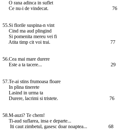
O rana adinca in suflet
Ce nu-i de vindecat. 76
55.Si florile suspina-n vint
Cind ma aud plingind
Si pomenita mereu vei fi
Atita timp cit voi trai. 77
56.Cea mai mare durere
Este a ta tacere... 29
57.Te-ai stins frumoasa floare
In plina tinerete
Lasind in urma ta
Durere, lacrimi si tristete. 76
58.M-auzi? Te chem!
Ti-aud suflarea, insa e departe...
Iti caut zimbetul, gasesc doar noaptea... 68